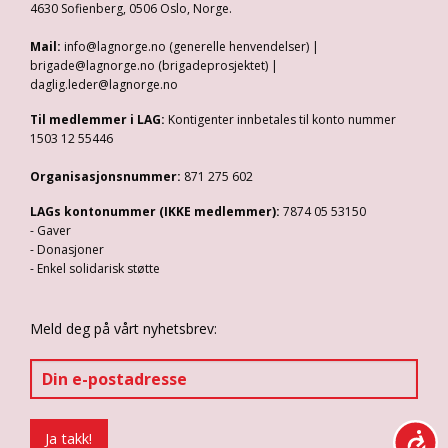
4630 Sofienberg, 0506 Oslo, Norge.
Mail:
info@lagnorge.no (generelle henvendelser) |
brigade@lagnorge.no (brigadeprosjektet) |
daglig.leder@lagnorge.no
Til medlemmer i LAG:
Kontigenter innbetales til konto nummer
1503 12 55446
Organisasjonsnummer:
871 275 602
LAGs kontonummer (IKKE medlemmer):
7874 05 53150
- Gaver
- Donasjoner
- Enkel solidarisk støtte
Meld deg på vårt nyhetsbrev: