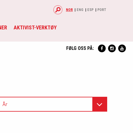
NOR
ENG
ESP
PORT
NER
AKTIVIST-VERKTØY
FØLG OSS PÅ:
År