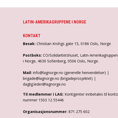
LATIN-AMERIKAGRUPPENE I NORGE
KONTAKT
Besøk:
Christian Krohgs gate 15, 0186 Oslo, Norge
Postboks:
CO/Solidaritetshuset, Latin-Amerikagruppe
i Norge, 4630 Sofienberg, 0506 Oslo, Norge.
Mail:
info@lagnorge.no (generelle henvendelser) |
brigade@lagnorge.no (brigadeprosjektet) |
daglig.leder@lagnorge.no
Til medlemmer i LAG:
Kontigenter innbetales til konto
nummer 1503 12 55446
Organisasjonsnummer:
871 275 602