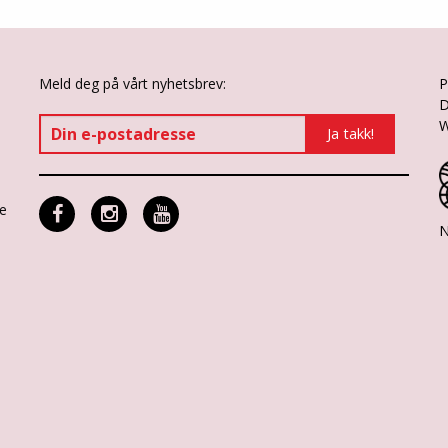
Meld deg på vårt nyhetsbrev:
P
D
W
ne
N