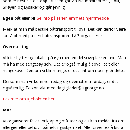
som er nest siste stopp. Bussen går via Nationalteateret, Solli,
Skøyen og Lysaker og går jevnlig.
Egen
båt eller bil:
Se info på feriehjemmets hjemmeside.
Merk at man må bestille båttransport til øya. Det kan derfor være
lurt å bli med på den båttransporten LAG organiserer.
Overnatting
Vi leier hytter og lokaler på øya med en del soveplasser inne. Man
må ha med sengetøy selv. Det er også mulig å sove i telt eller
hengekøye. Dersom vi blir mange, er det fint om noen gjør dette.
Dersom man vil komme fredag og overnatte til lørdag, er det
også mulig. Ta kontakt med daglig.leder@lagnorge.no
Les mer om Kjeholmen her.
Mat
Vi organiserer felles innkjøp og måltider og du kan melde ifra om
allergier eller behov i påmeldingsskjemaet. Alle forventes å bidra