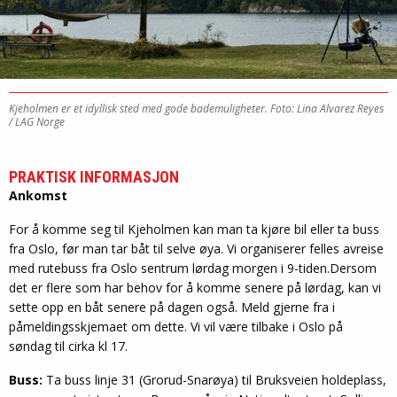
Kjeholmen er et idyllisk sted med gode bademuligheter.
Foto: Lina Alvarez Reyes
/ LAG Norge
PRAKTISK INFORMASJON
Ankomst
For å komme seg til Kjeholmen kan man ta kjøre bil eller ta buss
fra Oslo, før man tar båt til selve øya. Vi organiserer felles avreise
med rutebuss fra Oslo sentrum lørdag morgen i 9-tiden.Dersom
det er flere som har behov for å komme senere på lørdag, kan vi
sette opp en båt senere på dagen også. Meld gjerne fra i
påmeldingsskjemaet om dette. Vi vil være tilbake i Oslo på
søndag til cirka kl 17.
Buss:
Ta buss linje 31 (Grorud-Snarøya) til Bruksveien holdeplass,