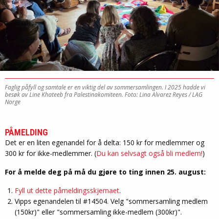
Faglig påfyll og samtale er en viktig del av sommersamlingen. I 2025 hadde vi
besøk av Line Khateeb fra Palestinakomiteen.
Foto: Lina Alvarez Reyes / LAG
Norge
PÅMELDING
Det er en liten egenandel for å delta: 150 kr for medlemmer og
300 kr for ikke-medlemmer. (
Du kan selvsagt også bli medlem!
)
For å melde deg på må du gjøre to ting innen 25. august:
Fyll ut dette påmeldingsskjemaet
.
Vipps egenandelen til #14504. Velg "sommersamling medlem
(150kr)" eller "sommersamling ikke-medlem (300kr)".