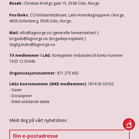
Besøk:
Christian Krohgs gate 15, 0186 Oslo, Norge
Postboks:
CO/Solidaritetshuset, Latin-Amerikagruppene i Norge,
4630 Sofienberg, 0506 Oslo, Norge.
Mail:
info@lagnorge.no (generelle henvendelser) |
brigade@lagnorge.no (brigadeprosjektet) |
daglig.leder@lagnorge.no
Til medlemmer i LAG:
Kontigenter innbetales til konto nummer
1503 12 55446
Organisasjonsnummer:
871 275 602
LAGs kontonummer (IKKE medlemmer):
7874 05 53150
- Gaver
- Donasjoner
- Enkel solidarisk støtte
Meld deg på vårt nyhetsbrev: