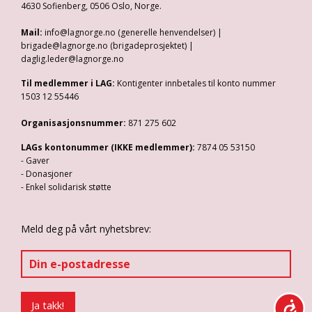
4630 Sofienberg, 0506 Oslo, Norge.
Mail:
info@lagnorge.no (generelle henvendelser) |
brigade@lagnorge.no (brigadeprosjektet) |
daglig.leder@lagnorge.no
Til medlemmer i LAG:
Kontigenter innbetales til konto nummer
1503 12 55446
Organisasjonsnummer:
871 275 602
LAGs kontonummer (IKKE medlemmer):
7874 05 53150
- Gaver
- Donasjoner
- Enkel solidarisk støtte
Meld deg på vårt nyhetsbrev: