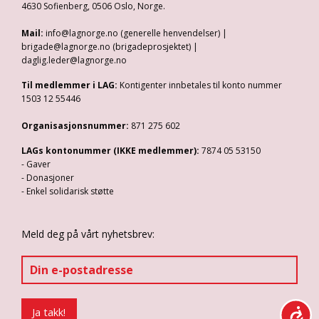
4630 Sofienberg, 0506 Oslo, Norge.
Mail:
info@lagnorge.no (generelle henvendelser) |
brigade@lagnorge.no (brigadeprosjektet) |
daglig.leder@lagnorge.no
Til medlemmer i LAG:
Kontigenter innbetales til konto nummer
1503 12 55446
Organisasjonsnummer:
871 275 602
LAGs kontonummer (IKKE medlemmer):
7874 05 53150
- Gaver
- Donasjoner
- Enkel solidarisk støtte
Meld deg på vårt nyhetsbrev: