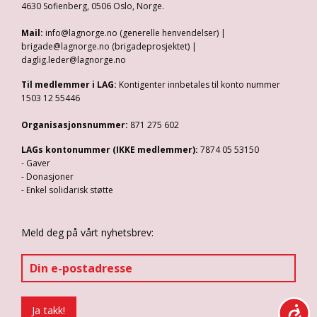
4630 Sofienberg, 0506 Oslo, Norge.
Mail:
info@lagnorge.no (generelle henvendelser) |
brigade@lagnorge.no (brigadeprosjektet) |
daglig.leder@lagnorge.no
Til medlemmer i LAG:
Kontigenter innbetales til konto nummer
1503 12 55446
Organisasjonsnummer:
871 275 602
LAGs kontonummer (IKKE medlemmer):
7874 05 53150
- Gaver
- Donasjoner
- Enkel solidarisk støtte
Meld deg på vårt nyhetsbrev: