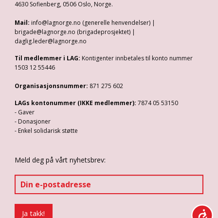
4630 Sofienberg, 0506 Oslo, Norge.
Mail:
info@lagnorge.no (generelle henvendelser) |
brigade@lagnorge.no (brigadeprosjektet) |
daglig.leder@lagnorge.no
Til medlemmer i LAG:
Kontigenter innbetales til konto nummer
1503 12 55446
Organisasjonsnummer:
871 275 602
LAGs kontonummer (IKKE medlemmer):
7874 05 53150
- Gaver
- Donasjoner
- Enkel solidarisk støtte
Meld deg på vårt nyhetsbrev: