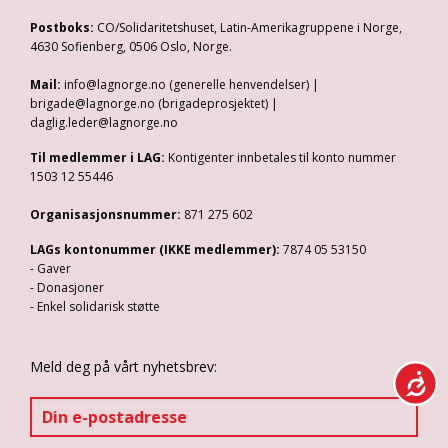
Postboks:
CO/Solidaritetshuset, Latin-Amerikagruppene i Norge,
4630 Sofienberg, 0506 Oslo, Norge.
Mail:
info@lagnorge.no (generelle henvendelser) |
brigade@lagnorge.no (brigadeprosjektet) |
daglig.leder@lagnorge.no
Til medlemmer i LAG:
Kontigenter innbetales til konto nummer
1503 12 55446
Organisasjonsnummer:
871 275 602
LAGs kontonummer (IKKE medlemmer):
7874 05 53150
- Gaver
- Donasjoner
- Enkel solidarisk støtte
Meld deg på vårt nyhetsbrev: