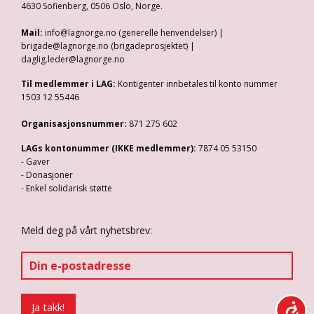
4630 Sofienberg, 0506 Oslo, Norge.
Mail:
info@lagnorge.no (generelle henvendelser) |
brigade@lagnorge.no (brigadeprosjektet) |
daglig.leder@lagnorge.no
Til medlemmer i LAG:
Kontigenter innbetales til konto nummer
1503 12 55446
Organisasjonsnummer:
871 275 602
LAGs kontonummer (IKKE medlemmer):
7874 05 53150
- Gaver
- Donasjoner
- Enkel solidarisk støtte
Meld deg på vårt nyhetsbrev: